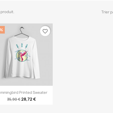
 1 produit.
Trier p
0%
favorite_border
Aperçu rapide

mmingbird Printed Sweater
28,72 €
35,90 €