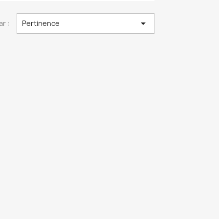

ar :
Pertinence