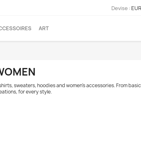
Devise :
EUR
CCESSOIRES
ART
WOMEN
shirts, sweaters, hoodies and women's accessories. From basics
eations, for every style.