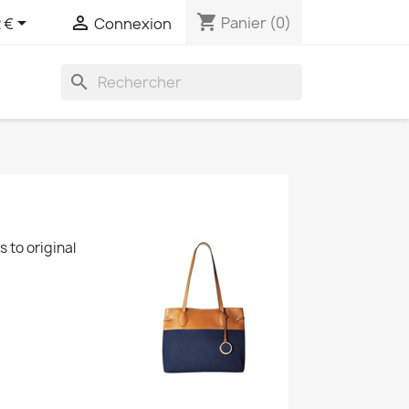
shopping_cart


Panier
(0)
 €
Connexion
search
 to original