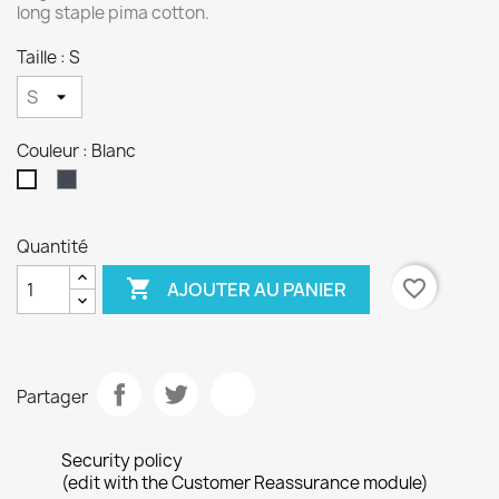
long staple pima cotton.
Taille : S
Couleur : Blanc
Noir
Blanc
Quantité

favorite_border
AJOUTER AU PANIER
Partager
Security policy
(edit with the Customer Reassurance module)